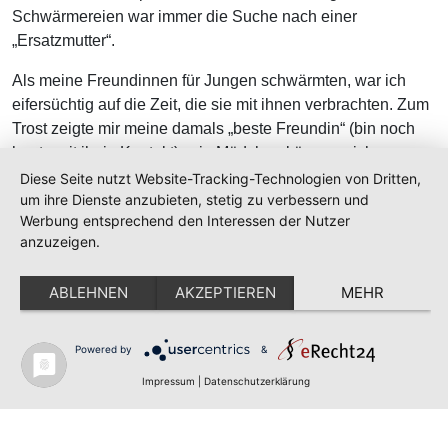
Schwärmereien war immer die Suche nach einer
„Ersatzmutter“.
Als meine Freundinnen für Jungen schwärmten, war ich
eifersüchtig auf die Zeit, die sie mit ihnen verbrachten. Zum
Trost zeigte mir meine damals „beste Freundin“ (bin noch
heute mit ihr in Kontakt), wie Mädchen küssen, sich
anschmiegen und was sie sagen oder nicht sagen dürfen,
Diese Seite nutzt Website-Tracking-Technologien von Dritten,
um ihre Dienste anzubieten, stetig zu verbessern und
um sich einen Freund zu angeln. In dieser Hinsicht fehlte
Werbung entsprechend den Interessen der Nutzer
mir jede Lust und jedes Talent. Die Lehrstunden mit meiner
anzuzeigen.
Freundin aber fand ich himmlisch und ihre Küsse und
Umarmungen machten mich taumelig. Leider war sie immer
ABLEHNEN
AKZEPTIEREN
MEHR
öfter mit Jungs unterwegs.
Diese schönen Gefühle hatte ich nie, als ich dann mit 16
Powered by
&
Jahren meinen späteren Ehemann kennen lernte. Er war 18
Impressum
|
Datenschutzerklärung
Jahre und schon unheimlich männlich. Meine Eltern, vor
allem Mutter, waren begeistert - ein Ersatzsohn! Er fuhr
Motorrad, arbeitete als Schlosser (tolle Muskeln) und roch,