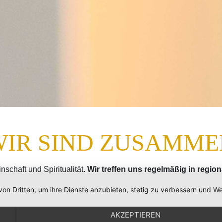
WIR SIND ZUSAMME
nschaft und Spiritualität.
Wir treffen uns regelmäßig in regi
weimal jährlich einen Rundbrief mit Informationen aus dem Ne
von Dritten, um ihre Dienste anzubieten, stetig zu verbessern und
urde offiziell im Februar (Lichtmess) 1997 gegründet.
AKZEPTIEREN