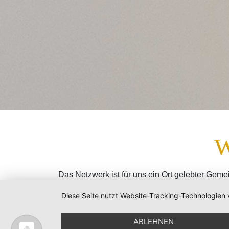
Das Netzwerk ist für uns ein Ort gelebter Gemei
bundesweiten Wochenenden.
Dazu gibt es z
Diese Seite nutzt Website-Tracking-Technologien 
in denen wir uns engagieren.
Das Netzwerk katholischer Lesben (NkaL e.V.) w
ABLEHNEN